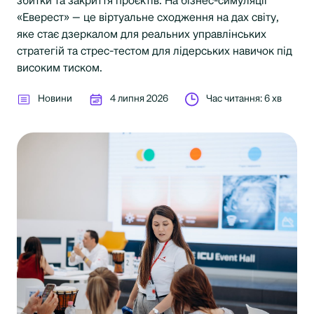
збитки та закриття проєктів. На бізнес-симуляції
«Еверест» — це віртуальне сходження на дах світу,
яке стає дзеркалом для реальних управлінських
стратегій та стрес-тестом для лідерських навичок під
високим тиском.
Новини
4 липня 2026
Час читання: 6 хв