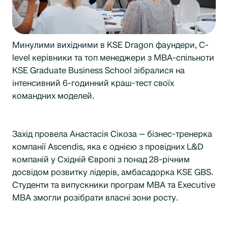
Минулими вихідними в KSE Dragon фаундери, С-
level керівники та топ менеджери з МВА-спільноти
KSE Graduate Business School зібралися на
інтенсивний 6-годинний краш-тест своїх
командних моделей.
Захід провела Анастасія Сікоза — бізнес-тренерка
компанії Ascendis, яка є однією з провідних L&D
компаній у Східній Європі з понад 28-річним
досвідом розвитку лідерів, амбасадорка KSE GBS.
Cтуденти та випускники програм MBA та Executive
MBA змогли розібрати власні зони росту.