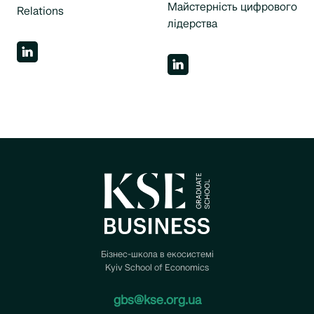
Майстерність цифрового
Relations
лідерства
Бізнес-школа в екосистемі
Kyiv School of Economics
gbs@kse.org.ua