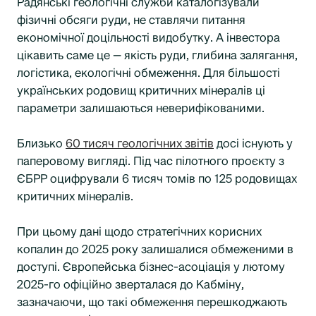
Радянські геологічні служби каталогізували
фізичні обсяги руди, не ставлячи питання
економічної доцільності видобутку. А інвестора
цікавить саме це — якість руди, глибина залягання,
логістика, екологічні обмеження. Для більшості
українських родовищ критичних мінералів ці
параметри залишаються неверифікованими.
Близько
60 тисяч геологічних звітів
досі існують у
паперовому вигляді. Під час пілотного проєкту з
ЄБРР оцифрували 6 тисяч томів по 125 родовищах
критичних мінералів.
При цьому дані щодо стратегічних корисних
копалин до 2025 року залишалися обмеженими в
доступі. Європейська бізнес-асоціація у лютому
2025-го офіційно зверталася до Кабміну,
зазначаючи, що такі обмеження перешкоджають