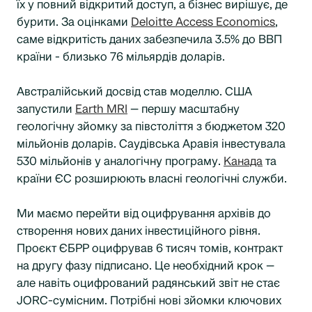
їх у повний відкритий доступ, а бізнес вирішує, де
бурити. За оцінками
Deloitte Access Economics
,
саме відкритість даних забезпечила 3.5% до ВВП
країни - близько 76 мільярдів доларів.
Австралійський досвід став моделлю. США
запустили
Earth MRI
— першу масштабну
геологічну зйомку за півстоліття з бюджетом 320
мільйонів доларів. Саудівська Аравія інвестувала
530 мільйонів у аналогічну програму.
Канада
та
країни ЄС розширюють власні геологічні служби.
Ми маємо перейти від оцифрування архівів до
створення нових даних інвестиційного рівня.
Проєкт ЄБРР оцифрував 6 тисяч томів, контракт
на другу фазу підписано. Це необхідний крок —
але навіть оцифрований радянський звіт не стає
JORC-сумісним. Потрібні нові зйомки ключових