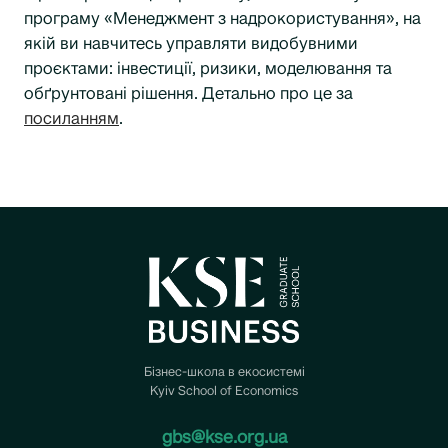
програму «Менеджмент з надрокористування», на
якій ви навчитесь управляти видобувними
проєктами: інвестиції, ризики, моделювання та
обґрунтовані рішення. Детально про це за
посиланням
.
Бізнес-школа в екосистемі
Kyiv School of Economics
gbs@kse.org.ua