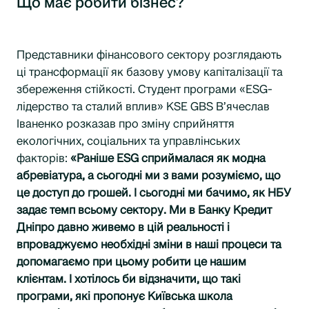
Що має робити бізнес?
Представники фінансового сектору розглядають
ці трансформації як базову умову капіталізації та
збереження стійкості. Студент програми «ESG-
лідерство та сталий вплив» KSE GBS В’ячеслав
Іваненко розказав про зміну сприйняття
екологічних, соціальних та управлінських
факторів:
«Раніше ESG сприймалася як модна
абревіатура, а сьогодні ми з вами розуміємо, що
це доступ до грошей. І сьогодні ми бачимо, як НБУ
задає темп всьому сектору. Ми в Банку Кредит
Дніпро давно живемо в цій реальності і
впроваджуємо необхідні зміни в наші процеси та
допомагаємо при цьому робити це нашим
клієнтам. І хотілось би відзначити, що такі
програми, які пропонує Київська школа