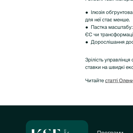
● Ілюзія обгрунтован
для неї стає менше.
● Пастка масштабу: 
ЄС чи трансформації
● Дорослішання досв
Зрілість управлінця 
ставки на швидкі ек
Читайте
статті Олен