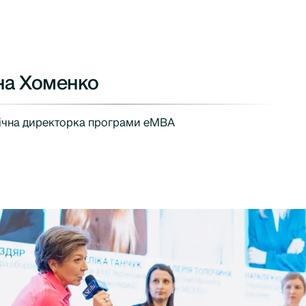
на Хоменко
ічна директорка програми еMBA