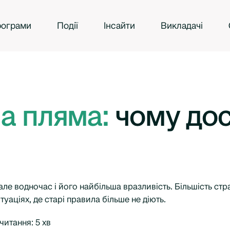
ограми
Події
Інсайти
Викладачі
іпа пляма:
чому дос
але водночас і його найбільша вразливість. Більшість ст
туаціях, де старі правила більше не діють.
читання: 5 хв