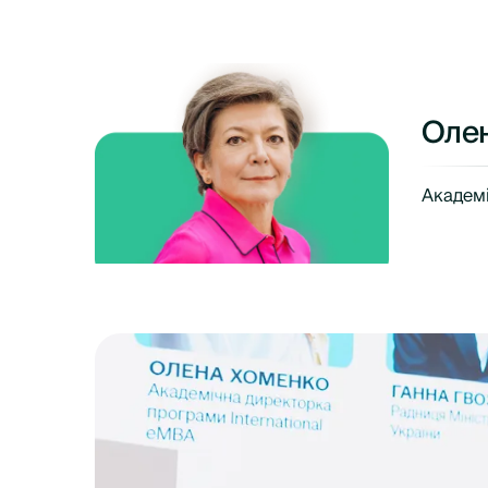
Оле
Академ