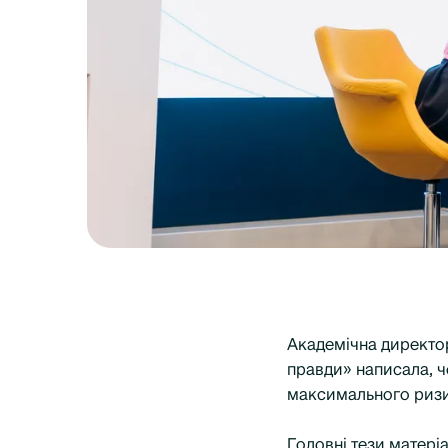
Академічна директор
правди» написала, ч
максимального ризи
Головні тези матеріа