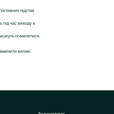
’єктивних підстав
 під час виходу в
і можуть помилятися.
 замінити великі