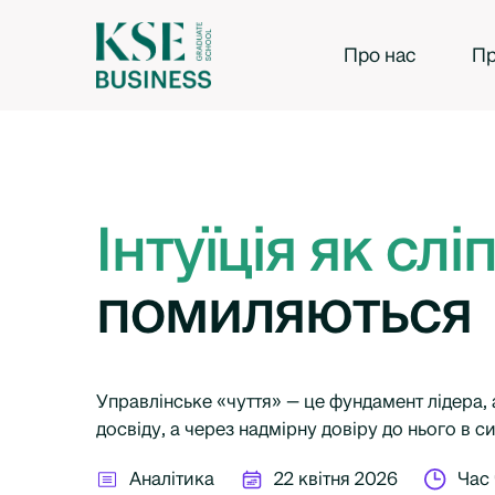
Про нас
Пр
Інтуїція як сл
помиляються
Управлінське «чуття» — це фундамент лідера, 
досвіду, а через надмірну довіру до нього в си
Аналітика
22 квітня 2026
Час 