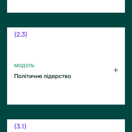
реалізацію.
(2.3)
МОДУЛЬ
Політичне лідерство
Роль лідерів у політичних процесах. Стилі
лідерства та їх вплив на політику і
суспільство.
(3.1)