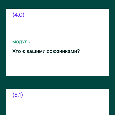
(4.0)
МОДУЛЬ
Хто є вашими союзниками?
Визначення ключових стейкхолдерів і
партнерів. Побудова коаліцій для
досягнення цілей.
(5.1)