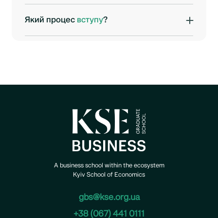
Навчання переноситься до укриття. Будівля
KSE Dragon Capital Building має комфортні
Який процес
вступу
?
укриття з облаштованими навчальними
1. Заповнити реєстраційну
форму
за
аудиторіями, генераторами та Starlink.
посиланням.
2. Отримати повідомлення про відбір на
програму.
3. Початок навчання —
осінь 2025.
A business school within the ecosystem
Kyiv School of Economics
gbs@kse.org.ua
+38 (067) 441 0111