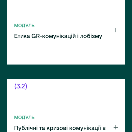
МОДУЛЬ
Етика GR-комунікацій і лобізму
Етичні принципи взаємодії з державою.
Баланс між впливом і прозорістю в GR.
(3.2)
МОДУЛЬ
Публічні та кризові комунікації в