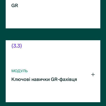
GR
Управління публічними комунікаціями та
репутацією. Дії в умовах криз і складних
ситуацій.
(3.3)
МОДУЛЬ
Ключові навички GR-фахівця
Необхідні компетенції для ефективної
роботи в GR. Переговори, аналітика та
стратегічне мислення.