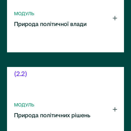
МОДУЛЬ
Природа політичної влади
Як формується та функціонує політична
влада. Вплив інституцій і акторів на
прийняття рішень.
(2.2)
МОДУЛЬ
Природа політичних рішень
Механізми ухвалення політичних рішень.
Фактори, що впливають на їх формування та