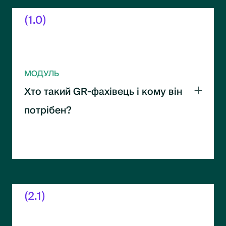
(1.0)
МОДУЛЬ
Хто такий GR-фахівець і кому він
потрібен?
Вступ до Government Relations та його ролі
в бізнесі. Розуміння функцій GR-фахівця і
сфер його застосування.
(2.1)