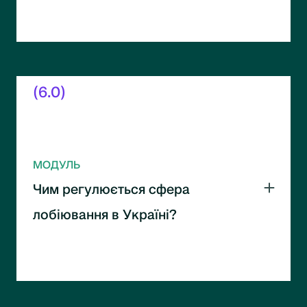
Президента. Канали взаємодії та прийняття
рішень.
(6.0)
МОДУЛЬ
Чим регулюється сфера
лобіювання в Україні?
Огляд законодавчого поля лобізму. Основні
правила та обмеження діяльності.