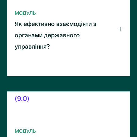
МОДУЛЬ
Як ефективно взаємодіяти з
органами державного
управління?
Побудова системної комунікації з
державними структурами. Підходи до
довгострокової співпраці.
(9.0)
МОДУЛЬ