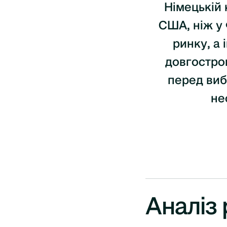
Німецькій 
США, ніж у 
ринку, а 
довгострок
перед виб
не
Аналіз