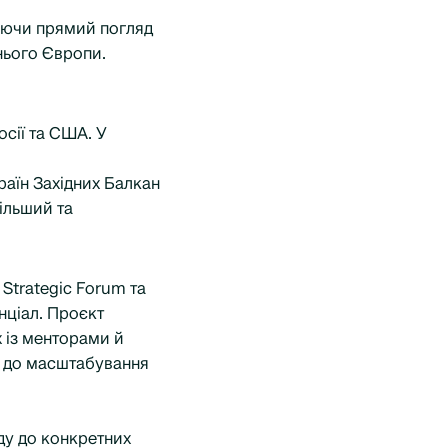
Маючи прямий погляд
нього Європи.
осії та США. У
раїн Західних Балкан
ільший та
 Strategic Forum та
нціал. Проєкт
х із менторами й
ві до масштабування
ду до конкретних