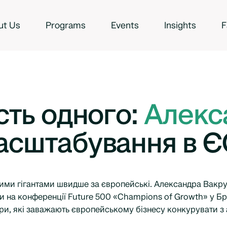
ut Us
Programs
Events
Insights
F
ість одного:
Алекс
масштабування в Є
ми гігантами швидше за європейські. Александра Вакру,
 на конференції Future 500 «Champions of Growth» у Брю
'єри, які заважають європейському бізнесу конкурувати 