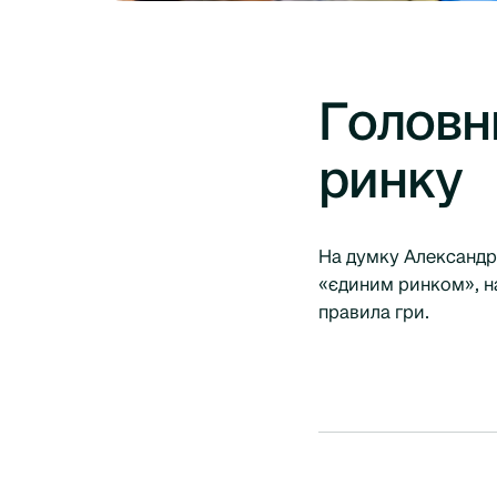
Головни
ринку
На думку Александр
«єдиним ринком», н
правила гри.