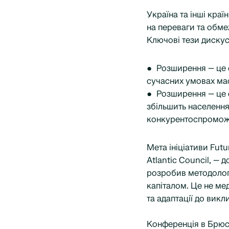
Україна та інші кра
на переваги та обм
Ключові тези дискусі
● Розширення — це с
сучасних умовах ма
● Розширення — це е
збільшить населення
конкурентоспроможні
Мета ініціативи Futu
Atlantic Council, —
розробив методологі
капіталом. Це не мед
та адаптації до викли
Конференція в Брюсс