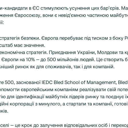
їни-кандидати в ЄС стимулюють усунення цих бар’єрів. 
еження Євросоюзу, вони є невід’ємною частиною майбут
ї:
тратегія безпеки. Європа перебуває під тиском з боку Р
сштаб має значення.
кономічна стратегія. Приєднання України, Молдови та к
 Європи на 10% — до 500 мільйонів людей. Це створить б
ший ринок як для споживачів, так і для компаній.
re 500, заснованої IEDC Bled School of Management, Bled
 допомогти європейським компаніям реалізувати свій поте
ю для ідентифікації майбутніх лідерів ринку та поєднує ї
ійні корпорації з минулого, а стартапи та компанії, гото
ків.
елі — це крок до залучення відповідальних осіб і перехо