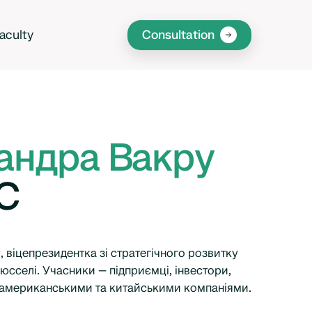
aculty
Consultation
андра Вакру
С
 віцепрезидентка зі стратегічного розвитку
сселі. Учасники — підприємці, інвестори,
з американськими та китайськими компаніями.