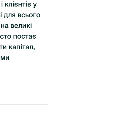
 клієнтів у
і для всього
 на великі
асто постає
и капітал,
ами