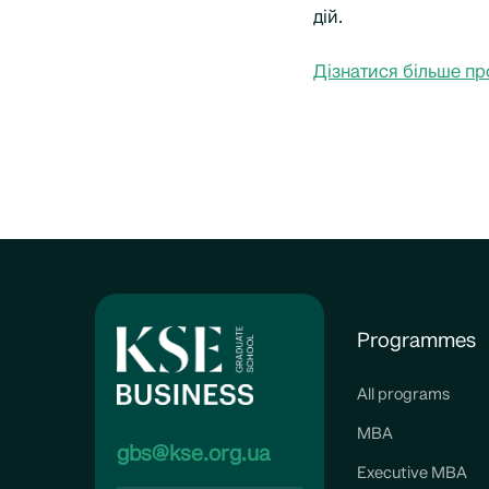
дій.
Дізнатися більше про
Programmes
All programs
MBA
gbs@kse.org.ua
Executive MBA