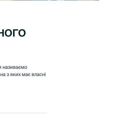
ного
и називаємо
а з яких має власні