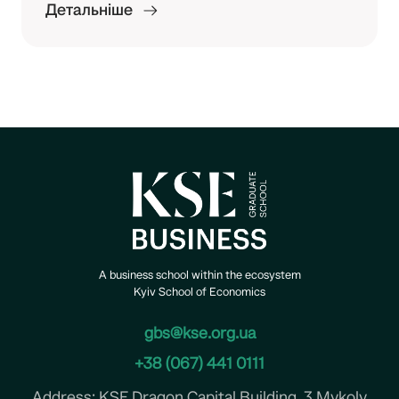
Детальніше
A business school within the ecosystem
Kyiv School of Economics
gbs@kse.org.ua
+38 (067) 441 0111
Address: KSE Dragon Capital Building, 3 Mykoly